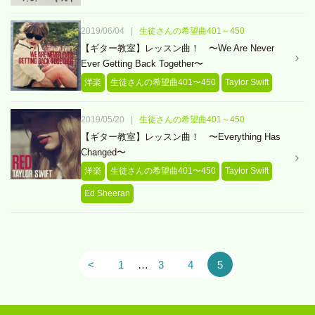
2019/06/04
|
生徒さんの希望曲401～450
【ギター教室】レッスン曲！ 〜We Are Never
Ever Getting Back Together〜
洋楽
生徒さんの希望曲401〜450
Taylor Swift
2019/05/20
|
生徒さんの希望曲401～450
【ギター教室】レッスン曲！ 〜Everything Has
Changed〜
洋楽
生徒さんの希望曲401〜450
Taylor Swift
Ed Sheeran
<
1
…
3
4
5