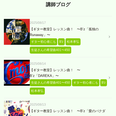
講師ブログ
2025/08/17
【ギター教室】レッスン曲！ 〜B’z「孤独の
Runaway」〜
ギター初心者にも
B'z
松本孝弘
生徒さんの希望曲401〜450
2025/08/14
【ギター教室】レッスン曲！ 〜
B’z「DAREKA」〜
生徒さんの希望曲401〜450
ギター初心者にも
B'z
松本孝弘
2025/08/13
【ギター教室】レッスン曲！ 〜B’z「愛のバクダ