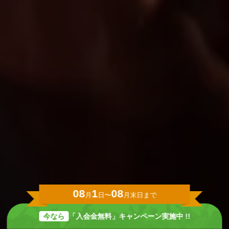
08
1
08
月
日〜
月末日まで
今なら
「入会金無料」キャンペーン実施中 !!