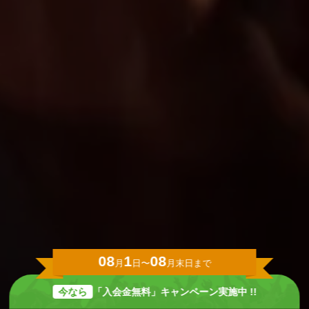
08
1
08
月
日〜
月末日まで
今なら
「入会金無料」キャンペーン実施中 !!