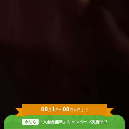
08
1
08
月
日〜
月末日まで
今なら
「入会金無料」キャンペーン実施中 !!