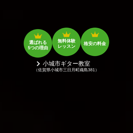
無料体験
選ばれる
レッスン
格安の料金
5つの理由
小城市ギター教室
（佐賀県小城市三日月町織島381）