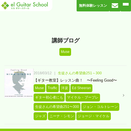
無料体験レッスン
講師ブログ
Muse
2018/03/12
|
生徒さんの希望曲251～300
【ギター教室】レッスン曲！ 〜Feeling Good〜
Muse
Traffic
洋楽
Ed Sheeran
ギター初心者にも
マイケル・ブーブレ
生徒さんの希望曲251〜300
ジョン・コルトレーン
ジャズ
ニーナ・シモン
ジョージ・マイケル