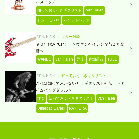
ルスイッチ
知っておくべきギタリスト
Van Halen
トム・モレロ
バケットヘッド
2016/10/08
|
ギター雑談
９０年代J-POP！ 〜ヴァンヘイレンが与えた影
響〜
WANDS
Van Halen
洋楽
春畑道哉
TUBE
2016/10/04
|
知っておくべきギタリスト
これは知っておかないと！ギタリスト列伝 〜ダ
イムバッグダレル〜
洋楽
知っておくべきギタリスト
Van Halen
Dimebag Darrell
PANTERA