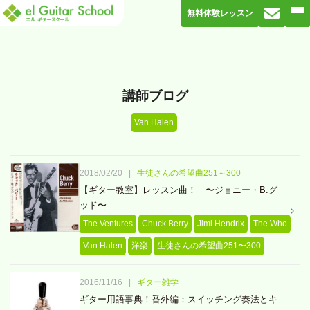
無料体験レッスン
講師ブログ
Van Halen
2018/02/20
|
生徒さんの希望曲251～300
【ギター教室】レッスン曲！ 〜ジョニー・B.グ
ッド〜
The Ventures
Chuck Berry
Jimi Hendrix
The Who
Van Halen
洋楽
生徒さんの希望曲251〜300
2016/11/16
|
ギター雑学
ギター用語事典！番外編：スイッチング奏法とキ