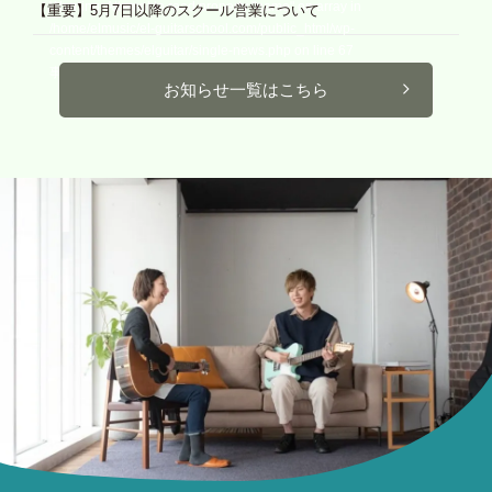
Warning
: Attempt to read property "name" on array in
【重要】5月7日以降のスクール営業について
/home/elmusic/el-guitarschool.com/public_html/wp-
content/themes/elguitar/single-news.php
on line
67
事務局
お知らせ一覧はこちら