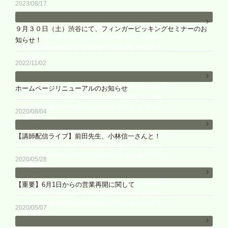
2023/08/17
Warning
: Attempt to read property "name" on array in
９月３０日（土）渋谷にて、フィンガーピッキングセミナーのお
/home/elmusic/el-guitarschool.com/public_html/wp-
知らせ！
content/themes/elguitar/single-news.php
on line
67
事務局
2022/11/02
Warning
: Attempt to read property "name" on array in
ホームページリニューアルのお知らせ
/home/elmusic/el-guitarschool.com/public_html/wp-
content/themes/elguitar/single-news.php
on line
67
2020/08/04
事務局
Warning
: Attempt to read property "name" on array in
【講師配信ライブ】前田先生、小林信一さんと！
/home/elmusic/el-guitarschool.com/public_html/wp-
content/themes/elguitar/single-news.php
on line
67
2020/05/28
事務局
Warning
: Attempt to read property "name" on array in
【重要】6月1日からの営業再開に関して
/home/elmusic/el-guitarschool.com/public_html/wp-
content/themes/elguitar/single-news.php
on line
67
2020/05/07
事務局