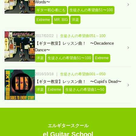
Words〜
ギター初心者にも
生徒さんの希望曲51〜100
Extreme
MR. BIG
洋楽
2017/02/22
|
生徒さんの希望曲051～100
【ギター教室】レッスン曲！ 〜Decadence
Dance〜
洋楽
生徒さんの希望曲51〜100
Extreme
2016/10/18
|
生徒さんの希望曲001～050
【ギター教室】レッスン曲！ 〜Cupid’s Dead〜
洋楽
Extreme
生徒さんの希望曲1〜50
エルギタースクール
el Guitar School