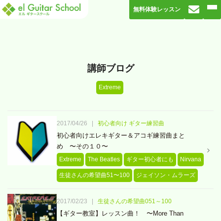
無料体験レッスン
講師ブログ
Extreme
2017/04/26
|
初心者向け ギター練習曲
初心者向けエレキギター＆アコギ練習曲まと
め 〜その１０〜
Extreme
The Beatles
ギター初心者にも
Nirvana
生徒さんの希望曲51〜100
ジェイソン・ムラーズ
2017/02/23
|
生徒さんの希望曲051～100
【ギター教室】レッスン曲！ 〜More Than