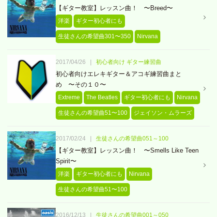
【ギター教室】レッスン曲！ 〜Breed〜
洋楽
ギター初心者にも
生徒さんの希望曲301〜350
Nirvana
2017/04/26
|
初心者向け ギター練習曲
初心者向けエレキギター＆アコギ練習曲まと
め 〜その１０〜
Extreme
The Beatles
ギター初心者にも
Nirvana
生徒さんの希望曲51〜100
ジェイソン・ムラーズ
2017/02/24
|
生徒さんの希望曲051～100
【ギター教室】レッスン曲！ 〜Smells Like Teen
Spirit〜
洋楽
ギター初心者にも
Nirvana
生徒さんの希望曲51〜100
2016/12/13
|
生徒さんの希望曲001～050