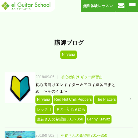
無料体験レッスン
講師ブログ
Nirvana
2018/09/05
|
初心者向け ギター練習曲
初心者向けエレキギター＆アコギ練習曲まと
め 〜その４１〜
Nirvana
Red Hot Chili Peppers
The Platters
レッチリ
ギター初心者にも
生徒さんの希望曲301〜350
Lenny Kravitz
2018/07/02
|
生徒さんの希望曲301〜350