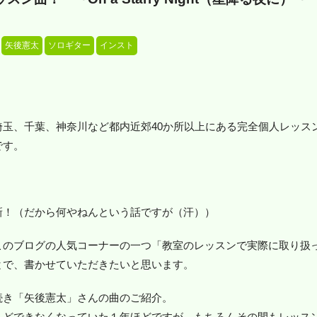
矢後憲太
ソロギター
インスト
埼玉、千葉、神奈川など都内近郊40か所以上にある完全個人レッス
です。
新！（だから何やねんという話ですが（汗））
このブログの人気コーナーの一つ「教室のレッスンで実際に取り扱
とで、書かせていただきたいと思います。
続き「矢後憲太」さんの曲のご紹介。
んどできなくなっていた１年ほどですが、もちろんその間もレッス