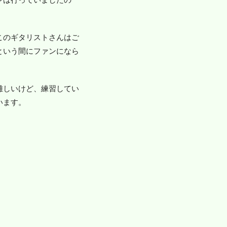
）
このギタリストさんはご
という間にファンになら
難しいけど、練習してい
います。