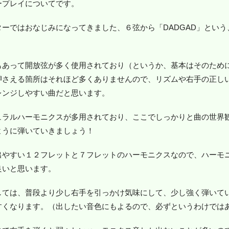
ープレイについてです。
ーではおなじみになってきました、６弦から「DADGAD」とい
もあって開放弦が多く使用されており（というか、基本はそのため
押さえる箇所はそれほど多くありませんので、リズムや右手の正し
レンジしやすい曲だと思います。
ュラルハーモニクスが多用されており、ここでしっかりと曲の世界
ように弾いていきましょう！
出やすい１２フレットと７フレットのハーモニクスなので、ハーモ
良いと思います。
しては、普段より少し右手を引っかけ気味にして、少し強く弾いて
すくなります。（出したい音色にもよるので、必ずというわけでは