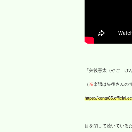
「矢後憲太（やご けんた）
（
※
楽譜は矢後さんの
https://kenta85.official.
目を閉じて聴いている