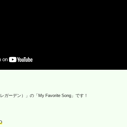
レガーデン）」の「My Favorite Song」です！
）
QO