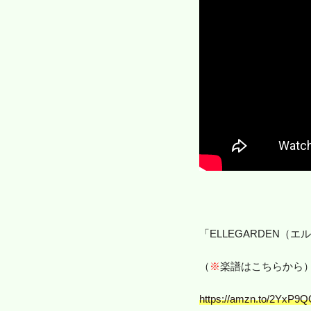
「ELLEGARDEN（エル
（
※
楽譜はこちらから
https://amzn.to/2YxP9