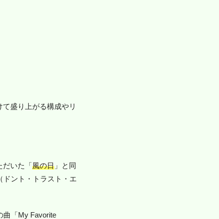
けて盛り上がる構成やリ
ただいた「
風の日
」と同
US（ドント・トラスト・エ
My Favorite